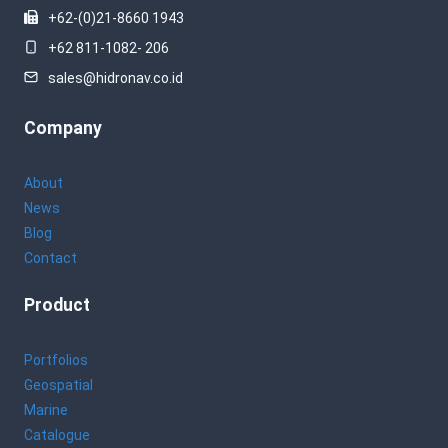
+62-(0)21-8660 1943
+62 811-1082- 206
sales@hidronav.co.id
Company
About
News
Blog
Contact
Product
Portfolios
Geospatial
Marine
Catalogue