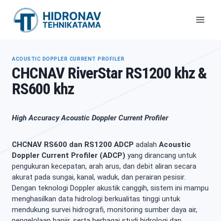
Skip
to
content
ACOUSTIC DOPPLER CURRENT PROFILER
CHCNAV RiverStar RS1200 khz &
RS600 khz
High Accuracy Acoustic Doppler Current Profiler
CHCNAV RS600 dan RS1200 ADCP
adalah
Acoustic
Doppler Current Profiler (ADCP)
yang dirancang untuk
pengukuran kecepatan, arah arus, dan debit aliran secara
akurat pada sungai, kanal, waduk, dan perairan pesisir.
Dengan teknologi Doppler akustik canggih, sistem ini mampu
menghasilkan data hidrologi berkualitas tinggi untuk
mendukung survei hidrografi, monitoring sumber daya air,
pengelolaan banjir, serta berbagai studi hidrologi dan